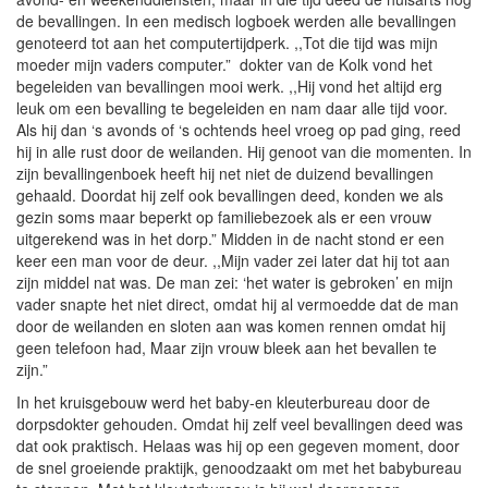
de bevallingen. In een medisch logboek werden alle bevallingen
genoteerd tot aan het computertijdperk. ,,Tot die tijd was mijn
moeder mijn vaders computer.” dokter van de Kolk vond het
begeleiden van bevallingen mooi werk. ,,Hij vond het altijd erg
leuk om een bevalling te begeleiden en nam daar alle tijd voor.
Als hij dan ‘s avonds of ‘s ochtends heel vroeg op pad ging, reed
hij in alle rust door de weilanden. Hij genoot van die momenten. In
zijn bevallingenboek heeft hij net niet de duizend bevallingen
gehaald. Doordat hij zelf ook bevallingen deed, konden we als
gezin soms maar beperkt op familiebezoek als er een vrouw
uitgerekend was in het dorp.” Midden in de nacht stond er een
keer een man voor de deur. ,,Mijn vader zei later dat hij tot aan
zijn middel nat was. De man zei: ‘het water is gebroken’ en mijn
vader snapte het niet direct, omdat hij al vermoedde dat de man
door de weilanden en sloten aan was komen rennen omdat hij
geen telefoon had, Maar zijn vrouw bleek aan het bevallen te
zijn.”
In het kruisgebouw werd het baby-en kleuterbureau door de
dorpsdokter gehouden. Omdat hij zelf veel bevallingen deed was
dat ook praktisch. Helaas was hij op een gegeven moment, door
de snel groeiende praktijk, genoodzaakt om met het babybureau