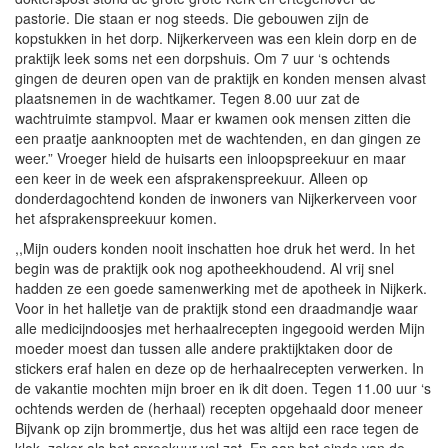
pastorie. Die staan er nog steeds. Die gebouwen zijn de
kopstukken in het dorp. Nijkerkerveen was een klein dorp en de
praktijk leek soms net een dorpshuis. Om 7 uur ‘s ochtends
gingen de deuren open van de praktijk en konden mensen alvast
plaatsnemen in de wachtkamer. Tegen 8.00 uur zat de
wachtruimte stampvol. Maar er kwamen ook mensen zitten die
een praatje aanknoopten met de wachtenden, en dan gingen ze
weer.” Vroeger hield de huisarts een inloopspreekuur en maar
een keer in de week een afsprakenspreekuur. Alleen op
donderdagochtend konden de inwoners van Nijkerkerveen voor
het afsprakenspreekuur komen.
,,Mijn ouders konden nooit inschatten hoe druk het werd. In het
begin was de praktijk ook nog apotheekhoudend. Al vrij snel
hadden ze een goede samenwerking met de apotheek in Nijkerk.
Voor in het halletje van de praktijk stond een draadmandje waar
alle medicijndoosjes met herhaalrecepten ingegooid werden Mijn
moeder moest dan tussen alle andere praktijktaken door de
stickers eraf halen en deze op de herhaalrecepten verwerken. In
de vakantie mochten mijn broer en ik dit doen. Tegen 11.00 uur ‘s
ochtends werden de (herhaal) recepten opgehaald door meneer
Bijvank op zijn brommertje, dus het was altijd een race tegen de
klok, zeker als het spreekuur vol zat. En aan het einde van de