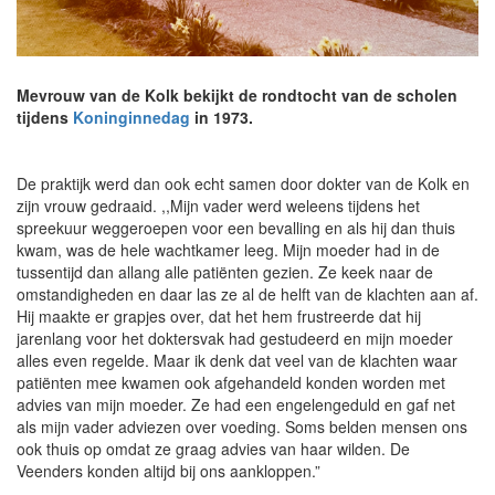
Mevrouw van de Kolk bekijkt de rondtocht van de scholen
tijdens
Koninginnedag
in 1973.
De praktijk werd dan ook echt samen door dokter van de Kolk en
zijn vrouw gedraaid. ,,Mijn vader werd weleens tijdens het
spreekuur weggeroepen voor een bevalling en als hij dan thuis
kwam, was de hele wachtkamer leeg. Mijn moeder had in de
tussentijd dan allang alle patiënten gezien. Ze keek naar de
omstandigheden en daar las ze al de helft van de klachten aan af.
Hij maakte er grapjes over, dat het hem frustreerde dat hij
jarenlang voor het doktersvak had gestudeerd en mijn moeder
alles even regelde. Maar ik denk dat veel van de klachten waar
patiënten mee kwamen ook afgehandeld konden worden met
advies van mijn moeder. Ze had een engelengeduld en gaf net
als mijn vader adviezen over voeding. Soms belden mensen ons
ook thuis op omdat ze graag advies van haar wilden. De
Veenders konden altijd bij ons aankloppen.”