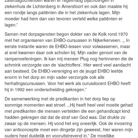
zaterdagochtenden waren er regelmatig bijscholingen in
ziekenhuis de Lichtenberg in Amersfoort en ook dan maakte hij
een rondje langs patiënten die in het ziekenhuis lagen. Mijn
moeder had hem dan van tevoren verteld welke patiënten er
lagen.”
Samen met dorpsgenoten begon dokter van de Kolk rond 1970
met het organiseren van EHBO-cursussen in Nijkerkerveen. ,, In
eerste instantie waren de EHBO-lessen voor volwassenen, maar
al snel kwamen daar ook scholen bij. Mijn vader genoot van de
rampenoefeningen. Ik kan mij meneer Plug nog herinneren die de
schmink verzorgde van de ‘slachtoffers’. Hier werd veel aandacht
aan besteed. De EHBO-vereniging en de jeugd EHBO leefde
enorm in het dorp en mijn vader verzorgde ook alle
herhalingscursussen. Voor het werk als curusdocent EHBO heeft
hij in 1992 een onderscheiding gekregen.”
De samenwerking met de predikanten in het dorp liep op
sommige momenten wat stroef. ,,Hij heeft heel veel moeite gehad
met predikanten die mensen vertelden die een gehandicapt kind
hadden gekregen dat dat de straf van God was. Dat drukte zo
zwaar op de mensen. Hij vond het erg oneerlijk. Ook de invoering
van anticonceptie moet een dingetje zijn geweest, hier waren mijn
ouders heel duidelijk en vooruitstrevend in.” De moeilijke