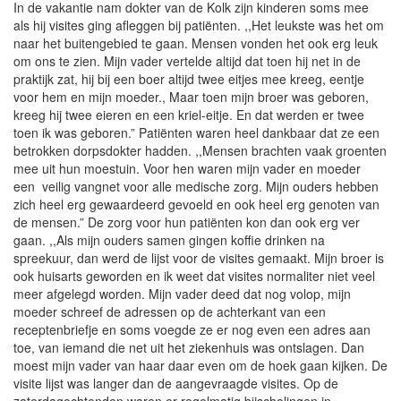
In de vakantie nam dokter van de Kolk zijn kinderen soms mee
als hij visites ging afleggen bij patiënten. ,,Het leukste was het om
naar het buitengebied te gaan. Mensen vonden het ook erg leuk
om ons te zien. Mijn vader vertelde altijd dat toen hij net in de
praktijk zat, hij bij een boer altijd twee eitjes mee kreeg, eentje
voor hem en mijn moeder., Maar toen mijn broer was geboren,
kreeg hij twee eieren en een kriel-eitje. En dat werden er twee
toen ik was geboren.” Patiënten waren heel dankbaar dat ze een
betrokken dorpsdokter hadden. ,,Mensen brachten vaak groenten
mee uit hun moestuin. Voor hen waren mijn vader en moeder
een veilig vangnet voor alle medische zorg. Mijn ouders hebben
zich heel erg gewaardeerd gevoeld en ook heel erg genoten van
de mensen.” De zorg voor hun patiënten kon dan ook erg ver
gaan. ,,Als mijn ouders samen gingen koffie drinken na
spreekuur, dan werd de lijst voor de visites gemaakt. Mijn broer is
ook huisarts geworden en ik weet dat visites normaliter niet veel
meer afgelegd worden. Mijn vader deed dat nog volop, mijn
moeder schreef de adressen op de achterkant van een
receptenbriefje en soms voegde ze er nog even een adres aan
toe, van iemand die net uit het ziekenhuis was ontslagen. Dan
moest mijn vader van haar daar even om de hoek gaan kijken. De
visite lijst was langer dan de aangevraagde visites. Op de