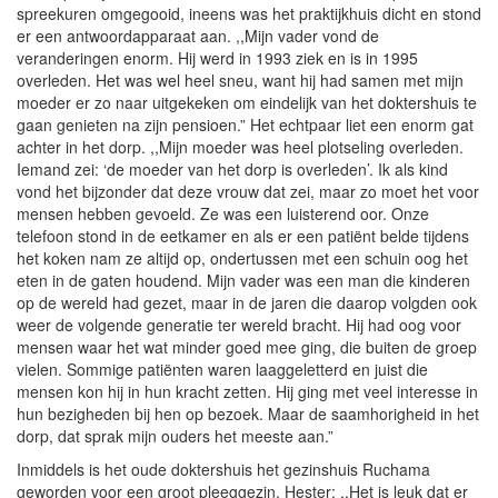
spreekuren omgegooid, ineens was het praktijkhuis dicht en stond
er een antwoordapparaat aan. ,,Mijn vader vond de
veranderingen enorm. Hij werd in 1993 ziek en is in 1995
overleden. Het was wel heel sneu, want hij had samen met mijn
moeder er zo naar uitgekeken om eindelijk van het doktershuis te
gaan genieten na zijn pensioen.” Het echtpaar liet een enorm gat
achter in het dorp. ,,Mijn moeder was heel plotseling overleden.
Iemand zei: ‘de moeder van het dorp is overleden’. Ik als kind
vond het bijzonder dat deze vrouw dat zei, maar zo moet het voor
mensen hebben gevoeld. Ze was een luisterend oor. Onze
telefoon stond in de eetkamer en als er een patiënt belde tijdens
het koken nam ze altijd op, ondertussen met een schuin oog het
eten in de gaten houdend. Mijn vader was een man die kinderen
op de wereld had gezet, maar in de jaren die daarop volgden ook
weer de volgende generatie ter wereld bracht. Hij had oog voor
mensen waar het wat minder goed mee ging, die buiten de groep
vielen. Sommige patiënten waren laaggeletterd en juist die
mensen kon hij in hun kracht zetten. Hij ging met veel interesse in
hun bezigheden bij hen op bezoek. Maar de saamhorigheid in het
dorp, dat sprak mijn ouders het meeste aan.”
Inmiddels is het oude doktershuis het gezinshuis Ruchama
geworden voor een groot pleeggezin. Hester: ,,Het is leuk dat er