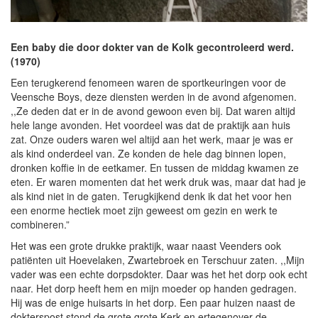
Een baby die door dokter van de Kolk gecontroleerd werd.
(1970)
Een terugkerend fenomeen waren de sportkeuringen voor de
Veensche Boys, deze diensten werden in de avond afgenomen.
,,Ze deden dat er in de avond gewoon even bij. Dat waren altijd
hele lange avonden. Het voordeel was dat de praktijk aan huis
zat. Onze ouders waren wel altijd aan het werk, maar je was er
als kind onderdeel van. Ze konden de hele dag binnen lopen,
dronken koffie in de eetkamer. En tussen de middag kwamen ze
eten. Er waren momenten dat het werk druk was, maar dat had je
als kind niet in de gaten. Terugkijkend denk ik dat het voor hen
een enorme hectiek moet zijn geweest om gezin en werk te
combineren.”
Het was een grote drukke praktijk, waar naast Veenders ook
patiënten uit Hoevelaken, Zwartebroek en Terschuur zaten. ,,Mijn
vader was een echte dorpsdokter. Daar was het het dorp ook echt
naar. Het dorp heeft hem en mijn moeder op handen gedragen.
Hij was de enige huisarts in het dorp. Een paar huizen naast de
dokterspost stond de grote grote Kerk en ertegenover de