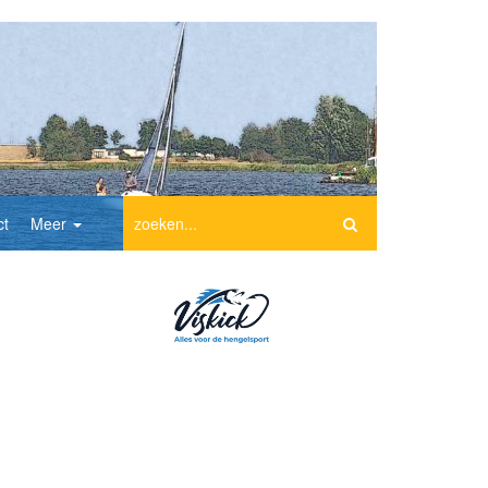
ct
Meer