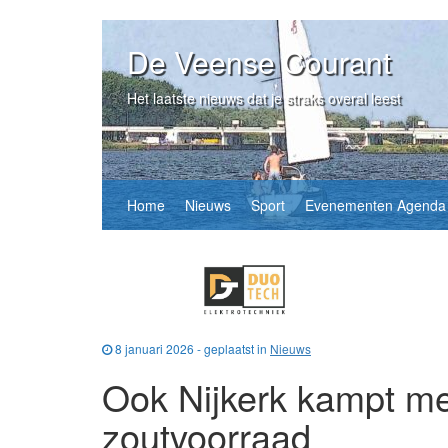
De Veense Courant
Het laatste nieuws dat je straks overal leest
Home
Nieuws
Sport
Evenementen Agenda
8 januari 2026 - geplaatst in
Nieuws
Ook Nijkerk kampt m
zoutvoorraad