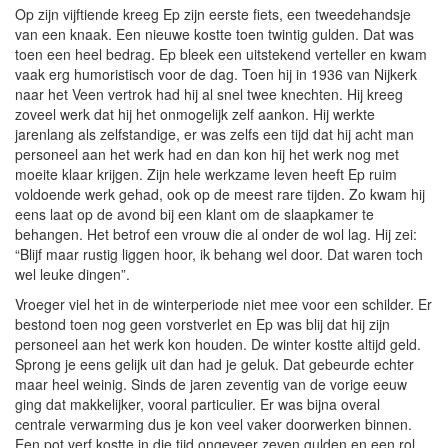
Op zijn vijftiende kreeg Ep zijn eerste fiets, een tweedehandsje
van een knaak. Een nieuwe kostte toen twintig gulden. Dat was
toen een heel bedrag. Ep bleek een uitstekend verteller en kwam
vaak erg humoristisch voor de dag. Toen hij in 1936 van Nijkerk
naar het Veen vertrok had hij al snel twee knechten. Hij kreeg
zoveel werk dat hij het onmogelijk zelf aankon. Hij werkte
jarenlang als zelfstandige, er was zelfs een tijd dat hij acht man
personeel aan het werk had en dan kon hij het werk nog met
moeite klaar krijgen. Zijn hele werkzame leven heeft Ep ruim
voldoende werk gehad, ook op de meest rare tijden. Zo kwam hij
eens laat op de avond bij een klant om de slaapkamer te
behangen. Het betrof een vrouw die al onder de wol lag. Hij zei:
“Blijf maar rustig liggen hoor, ik behang wel door. Dat waren toch
wel leuke dingen”.
Vroeger viel het in de winterperiode niet mee voor een schilder. Er
bestond toen nog geen vorstverlet en Ep was blij dat hij zijn
personeel aan het werk kon houden. De winter kostte altijd geld.
Sprong je eens gelijk uit dan had je geluk. Dat gebeurde echter
maar heel weinig. Sinds de jaren zeventig van de vorige eeuw
ging dat makkelijker, vooral particulier. Er was bijna overal
centrale verwarming dus je kon veel vaker doorwerken binnen.
Een pot verf kostte in die tijd ongeveer zeven gulden en een rol