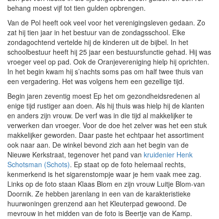
behang moest vijf tot tien gulden opbrengen.
Van de Pol heeft ook veel voor het verenigingsleven gedaan. Zo
zat hij tien jaar in het bestuur van de zondagsschool. Elke
zondagochtend vertelde hij de kinderen uit de bijbel. In het
schoolbestuur heeft hij 25 jaar een bestuursfunctie gehad. Hij was
vroeger veel op pad. Ook de Oranjevereniging hielp hij oprichten.
In het begin kwam hij s’nachts soms pas om half twee thuis van
een vergadering. Het was volgens hem een gezellige tijd.
Begin jaren zeventig moest Ep het om gezondheidsredenen al
enige tijd rustiger aan doen. Als hij thuis was hielp hij de klanten
en anders zijn vrouw. De verf was in die tijd al makkelijker te
verwerken dan vroeger. Voor de doe het zelver was het een stuk
makkelijker geworden. Daar paste het echtpaar het assortiment
ook naar aan. De winkel bevond zich aan het begin van de
Nieuwe Kerkstraat, tegenover het pand van
kruidenier Henk
Schotsman (Schots)
. Ep staat op de foto helemaal rechts,
kenmerkend is het sigarenstompje waar je hem vaak mee zag.
Links op de foto staan Klaas Blom en zijn vrouw Luitje Blom-van
Doornik. Ze hebben jarenlang in een van de karakteristieke
huurwoningen grenzend aan het Kleuterpad gewoond. De
mevrouw in het midden van de foto is Beertje van de Kamp.