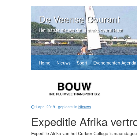
De Veense Courant
Het laatste nieuws dat je straks overal leest
Home
Nieuws
Sport
Evenementen Agenda
1 april 2019 - geplaatst in
Nieuws
Expeditie Afrika ver
Expeditie Afrika van het Corlaer College is maandagoch