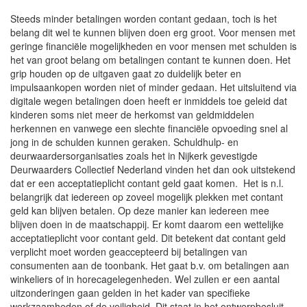
Steeds minder betalingen worden contant gedaan, toch is het
belang dit wel te kunnen blijven doen erg groot. Voor mensen met
geringe financiële mogelijkheden en voor mensen met schulden is
het van groot belang om betalingen contant te kunnen doen. Het
grip houden op de uitgaven gaat zo duidelijk beter en
impulsaankopen worden niet of minder gedaan. Het uitsluitend via
digitale wegen betalingen doen heeft er inmiddels toe geleid dat
kinderen soms niet meer de herkomst van geldmiddelen
herkennen en vanwege een slechte financiële opvoeding snel al
jong in de schulden kunnen geraken. Schuldhulp- en
deurwaardersorganisaties zoals het in Nijkerk gevestigde
Deurwaarders Collectief Nederland vinden het dan ook uitstekend
dat er een acceptatieplicht contant geld gaat komen.
Het is n.l.
belangrijk dat iedereen op zoveel mogelijk plekken met contant
geld kan blijven betalen. Op deze manier kan iedereen mee
blijven doen in de maatschappij. Er komt daarom een wettelijke
acceptatieplicht voor contant geld. Dit betekent dat contant geld
verplicht moet worden geaccepteerd bij betalingen van
consumenten aan de toonbank. Het gaat b.v. om betalingen aan
winkeliers of in horecagelegenheden. Wel zullen er een aantal
uitzonderingen gaan gelden in het kader van specifieke
werkzaamheden of de veiligheid. Dit staat in het ontwerpbesluit