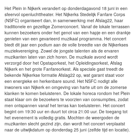
Het Plein in Nijkerk verandert op donderdagavond 18 juni in een
sfeervol openluchttheater. Het Nijkerks Stedelijk Fanfare Corps
(NSFC) organiseert dan, in samenwerking met Afslag22, haar
traditionele en gezellige Zomerconcert. Vanaf de lokale terrassen
kunnen bezoekers onder het genot van een hapje en een drankje
genieten van een gevarieerd muzikaal programma. Het concert
biedt dit jaar een podium aan de volle breedte van de Nijkerkses
muziekvereniging. Zowel de jongste talenten als de ervaren
muzikanten laten van zich horen. De muzikale avond wordt
verzorgd door het Opstaporkest, het Opleidingsorkest, Afslag
Nijkerk en het grote Fanfareorkest. Als speciale gast treedt de
bekende Nijkerkse formatie Afslag22 op, wat garant staat voor
een energieke en herkenbare sound. Het NSFC nodigt alle
inwoners van Nijkerk en omgeving van harte uit om de zomerse
klanken te komen beluisteren. De lokale horeca rondom het Plein
staat klaar om de bezoekers te voorzien van consumpties, zodat
men ontspannen vanaf het terras kan toeluisteren. Het concert
begint om 19:30 uur en duurt tot circa 21:00 uur. De toegang tot
het evenement is volledig gratis. Mochten de weergoden de
muzikanten slecht gezind zijn, dan wordt het concert verplaatst
naar de uitwijkdatum op donderdag 25 juni (zelfde tijd en locatie).