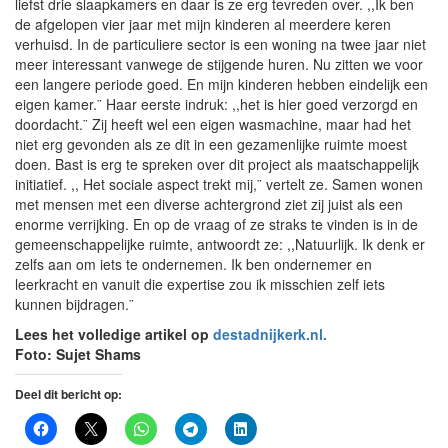
liefst drie slaapkamers en daar is ze erg tevreden over. ,,Ik ben
de afgelopen vier jaar met mijn kinderen al meerdere keren
verhuisd. In de particuliere sector is een woning na twee jaar niet
meer interessant vanwege de stijgende huren. Nu zitten we voor
een langere periode goed. En mijn kinderen hebben eindelijk een
eigen kamer.¨ Haar eerste indruk: ,,het is hier goed verzorgd en
doordacht.¨ Zij heeft wel een eigen wasmachine, maar had het
niet erg gevonden als ze dit in een gezamenlijke ruimte moest
doen. Bast is erg te spreken over dit project als maatschappelijk
initiatief. ,, Het sociale aspect trekt mij,¨ vertelt ze. Samen wonen
met mensen met een diverse achtergrond ziet zij juist als een
enorme verrijking. En op de vraag of ze straks te vinden is in de
gemeenschappelijke ruimte, antwoordt ze: ,,Natuurlijk. Ik denk er
zelfs aan om iets te ondernemen. Ik ben ondernemer en
leerkracht en vanuit die expertise zou ik misschien zelf iets
kunnen bijdragen.¨
Lees het volledige artikel op
destadnijkerk.nl.
Foto: Sujet Shams
Deel dit bericht op: