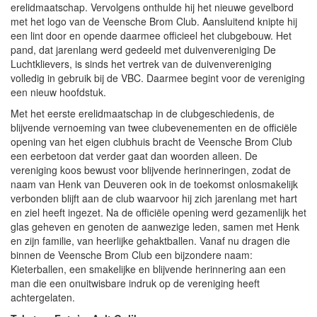
erelidmaatschap. Vervolgens onthulde hij het nieuwe gevelbord
met het logo van de Veensche Brom Club. Aansluitend knipte hij
een lint door en opende daarmee officieel het clubgebouw. Het
pand, dat jarenlang werd gedeeld met duivenvereniging De
Luchtklievers, is sinds het vertrek van de duivenvereniging
volledig in gebruik bij de VBC. Daarmee begint voor de vereniging
een nieuw hoofdstuk.
Met het eerste erelidmaatschap in de clubgeschiedenis, de
blijvende vernoeming van twee clubevenementen en de officiële
opening van het eigen clubhuis bracht de Veensche Brom Club
een eerbetoon dat verder gaat dan woorden alleen. De
vereniging koos bewust voor blijvende herinneringen, zodat de
naam van Henk van Deuveren ook in de toekomst onlosmakelijk
verbonden blijft aan de club waarvoor hij zich jarenlang met hart
en ziel heeft ingezet. Na de officiële opening werd gezamenlijk het
glas geheven en genoten de aanwezige leden, samen met Henk
en zijn familie, van heerlijke gehaktballen. Vanaf nu dragen die
binnen de Veensche Brom Club een bijzondere naam:
Kieterballen, een smakelijke en blijvende herinnering aan een
man die een onuitwisbare indruk op de vereniging heeft
achtergelaten.