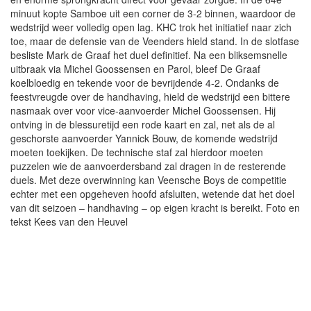
minuut kopte Samboe uit een corner de 3-2 binnen, waardoor de
wedstrijd weer volledig open lag. KHC trok het initiatief naar zich
toe, maar de defensie van de Veenders hield stand. In de slotfase
besliste Mark de Graaf het duel definitief. Na een bliksemsnelle
uitbraak via Michel Goossensen en Parol, bleef De Graaf
koelbloedig en tekende voor de bevrijdende 4-2. Ondanks de
feestvreugde over de handhaving, hield de wedstrijd een bittere
nasmaak over voor vice-aanvoerder Michel Goossensen. Hij
ontving in de blessuretijd een rode kaart en zal, net als de al
geschorste aanvoerder Yannick Bouw, de komende wedstrijd
moeten toekijken. De technische staf zal hierdoor moeten
puzzelen wie de aanvoerdersband zal dragen in de resterende
duels. Met deze overwinning kan Veensche Boys de competitie
echter met een opgeheven hoofd afsluiten, wetende dat het doel
van dit seizoen – handhaving – op eigen kracht is bereikt. Foto en
tekst Kees van den Heuvel