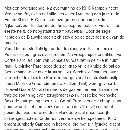
Met een overtuigende 4-2 overwinning op KHC Kampen heeft
Veensche Boys zich definitief verzekerd van nog een jaar in de
Eerste Klasse F. Op een zonovergoten sportcomplex in
Nijkerkerveen trakteerde de thuisploeg het publiek, vooral in de
eerste helft, op hoogstaand ‘sambavoetbal’. Door de zege
nestelen de Blauwhemden zich stevig op de zevende plek van de
ranglijst.
Vanaf het eerste fluitsignaal liet de ploeg van trainer Jeroen
Peters er geen gras over groeien. Na vroege speldenprikken van
Corné Parol en Tom van Donselaar, was het in de 17e minuut
raak. Uitblinker Parol speelde zich knap vrij en krulde de bal op
fabelachtige wijze in de kruising: 1-0. Slechts vijf minuten later
verdubbelde diezelfde Parol de marge vanaf de strafschopstip,
nadat Mark de Graaf binnen de zestien (licht) werd gevloerd.
Hoewel Ilias el Morabit namens de gasten met een fraaie vrije
trap de spanning even terugbracht (2-1), herstelde Veensche
Boys de marge nog voor rust. Corné Parol toonde zich opnieuw
goud waard met een sterke actie aan de zijlijn; zijn op maat
gesneden voorzet werd door Mark de Graaf onberispelijk
binnengeschoten. Na de rust veranderde het spelbeeld. KHC
bracht Juntherly Samboe in het veld, die met zijn fysieke kracht
en enorme sprongkracht direct voor gevaar zorgde. In de 64e