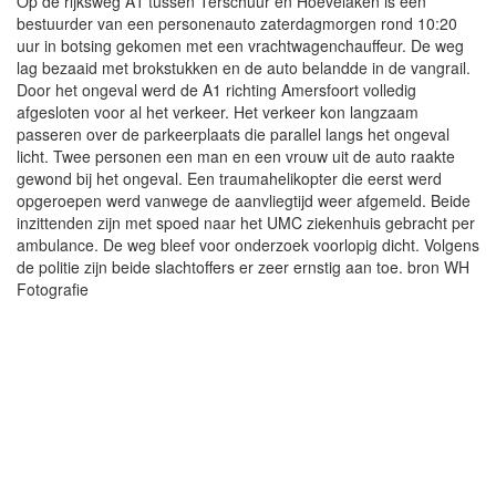
Op de rijksweg A1 tussen Terschuur en Hoevelaken is een
bestuurder van een personenauto zaterdagmorgen rond 10:20
uur in botsing gekomen met een vrachtwagenchauffeur. De weg
lag bezaaid met brokstukken en de auto belandde in de vangrail.
Door het ongeval werd de A1 richting Amersfoort volledig
afgesloten voor al het verkeer. Het verkeer kon langzaam
passeren over de parkeerplaats die parallel langs het ongeval
licht. Twee personen een man en een vrouw uit de auto raakte
gewond bij het ongeval. Een traumahelikopter die eerst werd
opgeroepen werd vanwege de aanvliegtijd weer afgemeld. Beide
inzittenden zijn met spoed naar het UMC ziekenhuis gebracht per
ambulance. De weg bleef voor onderzoek voorlopig dicht. Volgens
de politie zijn beide slachtoffers er zeer ernstig aan toe. bron WH
Fotografie