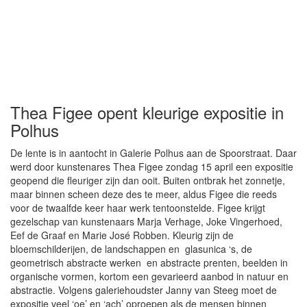
Thea Figee opent kleurige expositie in
Polhus
De lente is in aantocht in Galerie Polhus aan de Spoorstraat. Daar
werd door kunstenares Thea Figee zondag 15 april een expositie
geopend die fleuriger zijn dan ooit. Buiten ontbrak het zonnetje,
maar binnen scheen deze des te meer, aldus Figee die reeds
voor de twaalfde keer haar werk tentoonstelde. Figee krijgt
gezelschap van kunstenaars Marja Verhage, Joke Vingerhoed,
Eef de Graaf en Marie José Robben. Kleurig zijn de
bloemschilderijen, de landschappen en glasunica ‘s, de
geometrisch abstracte werken en abstracte prenten, beelden in
organische vormen, kortom een gevarieerd aanbod in natuur en
abstractie. Volgens galeriehoudster Janny van Steeg moet de
expositie veel ‘oe’ en ‘ach’ oproepen als de mensen binnen