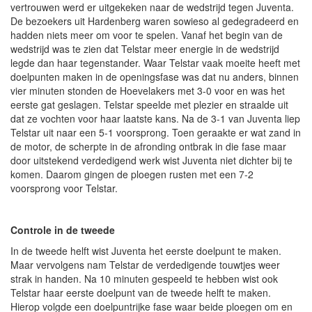
vertrouwen werd er uitgekeken naar de wedstrijd tegen Juventa.
De bezoekers uit Hardenberg waren sowieso al gedegradeerd en
hadden niets meer om voor te spelen. Vanaf het begin van de
wedstrijd was te zien dat Telstar meer energie in de wedstrijd
legde dan haar tegenstander. Waar Telstar vaak moeite heeft met
doelpunten maken in de openingsfase was dat nu anders, binnen
vier minuten stonden de Hoevelakers met 3-0 voor en was het
eerste gat geslagen. Telstar speelde met plezier en straalde uit
dat ze vochten voor haar laatste kans. Na de 3-1 van Juventa liep
Telstar uit naar een 5-1 voorsprong. Toen geraakte er wat zand in
de motor, de scherpte in de afronding ontbrak in die fase maar
door uitstekend verdedigend werk wist Juventa niet dichter bij te
komen. Daarom gingen de ploegen rusten met een 7-2
voorsprong voor Telstar.
Controle in de tweede
In de tweede helft wist Juventa het eerste doelpunt te maken.
Maar vervolgens nam Telstar de verdedigende touwtjes weer
strak in handen. Na 10 minuten gespeeld te hebben wist ook
Telstar haar eerste doelpunt van de tweede helft te maken.
Hierop volgde een doelpuntrijke fase waar beide ploegen om en