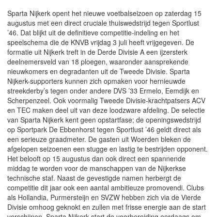
Sparta Nijkerk opent het nieuwe voetbalseizoen op zaterdag 15
augustus met een direct cruciale thuiswedstrijd tegen Sportlust
’46. Dat blijkt uit de definitieve competitie-indeling en het
speelschema die de KNVB vrijdag 3 juli heeft vrijgegeven. De
formatie uit Nijkerk treft in de Derde Divisie A een ijzersterk
deelnemersveld van 18 ploegen, waaronder aansprekende
nieuwkomers en degradanten uit de Tweede Divisie. Sparta
Nijkerk-supporters kunnen zich opmaken voor hernieuwde
streekderby’s tegen onder andere DVS ’33 Ermelo, Eemdijk en
Scherpenzeel. Ook voormalig Tweede Divisie-krachtpatsers ACV
en TEC maken deel uit van deze loodzware afdeling. De selectie
van Sparta Nijkerk kent geen opstartfase; de openingswedstrijd
op Sportpark De Ebbenhorst tegen Sportlust ’46 geldt direct als
een serieuze graadmeter. De gasten uit Woerden bleken de
afgelopen seizoenen een stugge en lastig te bestrijden opponent.
Het belooft op 15 augustus dan ook direct een spannende
middag te worden voor de manschappen van de Nijkerkse
technische staf. Naast de gevestigde namen herbergt de
competitie dit jaar ook een aantal ambitieuze promovendi. Clubs
als Hollandia, Purmersteijn en SVZW hebben zich via de Vierde
Divisie omhoog geknokt en zullen met frisse energie aan de start
verschijnen. Sparta Nijkerk start de voorbereiding eerdaags om