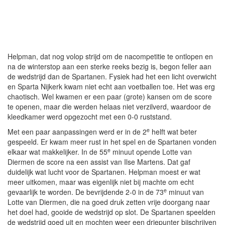
Helpman, dat nog volop strijd om de nacompetitie te ontlopen en
na de winterstop aan een sterke reeks bezig is, begon feller aan
de wedstrijd dan de Spartanen. Fysiek had het een licht overwicht
en Sparta Nijkerk kwam niet echt aan voetballen toe. Het was erg
chaotisch. Wel kwamen er een paar (grote) kansen om de score
te openen, maar die werden helaas niet verzilverd, waardoor de
kleedkamer werd opgezocht met een 0-0 ruststand.
e
Met een paar aanpassingen werd er in de 2
helft wat beter
gespeeld. Er kwam meer rust in het spel en de Spartanen vonden
e
elkaar wat makkelijker. In de 55
minuut opende Lotte van
Diermen de score na een assist van Ilse Martens. Dat gaf
duidelijk wat lucht voor de Spartanen. Helpman moest er wat
meer uitkomen, maar was eigenlijk niet bij machte om echt
e
gevaarlijk te worden. De bevrijdende 2-0 in de 73
minuut van
Lotte van Diermen, die na goed druk zetten vrije doorgang naar
het doel had, gooide de wedstrijd op slot. De Spartanen speelden
de wedstrijd goed uit en mochten weer een driepunter bijschrijven