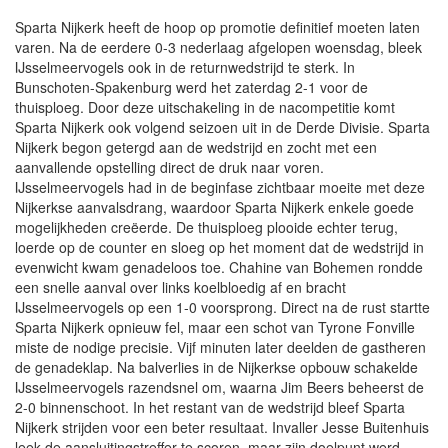
Sparta Nijkerk heeft de hoop op promotie definitief moeten laten
varen. Na de eerdere 0-3 nederlaag afgelopen woensdag, bleek
IJsselmeervogels ook in de returnwedstrijd te sterk. In
Bunschoten-Spakenburg werd het zaterdag 2-1 voor de
thuisploeg. Door deze uitschakeling in de nacompetitie komt
Sparta Nijkerk ook volgend seizoen uit in de Derde Divisie. Sparta
Nijkerk begon getergd aan de wedstrijd en zocht met een
aanvallende opstelling direct de druk naar voren.
IJsselmeervogels had in de beginfase zichtbaar moeite met deze
Nijkerkse aanvalsdrang, waardoor Sparta Nijkerk enkele goede
mogelijkheden creëerde. De thuisploeg plooide echter terug,
loerde op de counter en sloeg op het moment dat de wedstrijd in
evenwicht kwam genadeloos toe. Chahine van Bohemen rondde
een snelle aanval over links koelbloedig af en bracht
IJsselmeervogels op een 1-0 voorsprong. Direct na de rust startte
Sparta Nijkerk opnieuw fel, maar een schot van Tyrone Fonville
miste de nodige precisie. Vijf minuten later deelden de gastheren
de genadeklap. Na balverlies in de Nijkerkse opbouw schakelde
IJsselmeervogels razendsnel om, waarna Jim Beers beheerst de
2-0 binnenschoot. In het restant van de wedstrijd bleef Sparta
Nijkerk strijden voor een beter resultaat. Invaller Jesse Buitenhuis
leek de aansluitingstreffer te scoren, maar zijn doelpunt werd