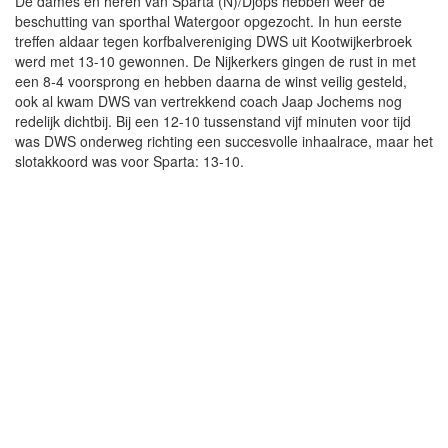
De dames en heren van Sparta (N)/Djops hebben weer de
beschutting van sporthal Watergoor opgezocht. In hun eerste
treffen aldaar tegen korfbalvereniging DWS uit Kootwijkerbroek
werd met 13-10 gewonnen. De Nijkerkers gingen de rust in met
een 8-4 voorsprong en hebben daarna de winst veilig gesteld,
ook al kwam DWS van vertrekkend coach Jaap Jochems nog
redelijk dichtbij. Bij een 12-10 tussenstand vijf minuten voor tijd
was DWS onderweg richting een succesvolle inhaalrace, maar het
slotakkoord was voor Sparta: 13-10.