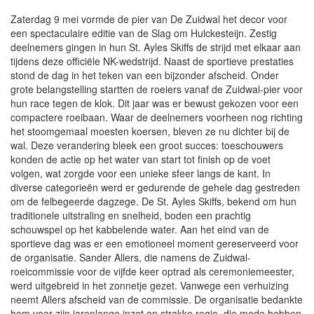
Zaterdag 9 mei vormde de pier van De Zuidwal het decor voor
een spectaculaire editie van de Slag om Hulckesteijn. Zestig
deelnemers gingen in hun St. Ayles Skiffs de strijd met elkaar aan
tijdens deze officiële NK-wedstrijd. Naast de sportieve prestaties
stond de dag in het teken van een bijzonder afscheid. Onder
grote belangstelling startten de roeiers vanaf de Zuidwal-pier voor
hun race tegen de klok. Dit jaar was er bewust gekozen voor een
compactere roeibaan. Waar de deelnemers voorheen nog richting
het stoomgemaal moesten koersen, bleven ze nu dichter bij de
wal. Deze verandering bleek een groot succes: toeschouwers
konden de actie op het water van start tot finish op de voet
volgen, wat zorgde voor een unieke sfeer langs de kant. In
diverse categorieën werd er gedurende de gehele dag gestreden
om de felbegeerde dagzege. De St. Ayles Skiffs, bekend om hun
traditionele uitstraling en snelheid, boden een prachtig
schouwspel op het kabbelende water. Aan het eind van de
sportieve dag was er een emotioneel moment gereserveerd voor
de organisatie. Sander Allers, die namens de Zuidwal-
roeicommissie voor de vijfde keer optrad als ceremoniemeester,
werd uitgebreid in het zonnetje gezet. Vanwege een verhuizing
neemt Allers afscheid van de commissie. De organisatie bedankte
hem voor zijn jarenlange inzet en strakke regie, die mede hebben