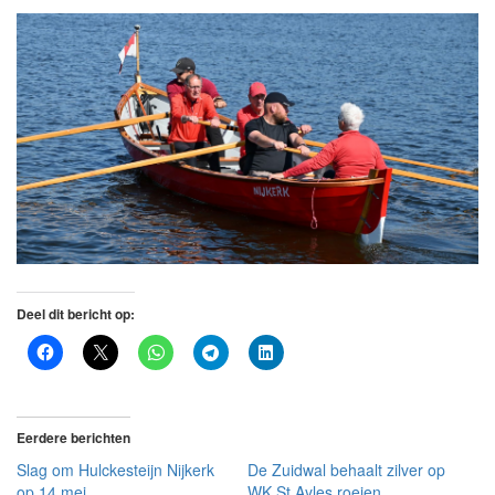
Deel dit bericht op:
Eerdere berichten
Slag om Hulckesteijn Nijkerk
De Zuidwal behaalt zilver op
op 14 mei
WK St Ayles roeien