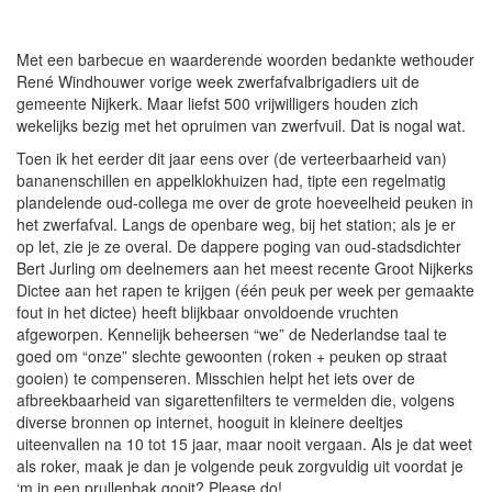
Met een barbecue en waarderende woorden bedankte wethouder
René Windhouwer vorige week zwerfafvalbrigadiers uit de
gemeente Nijkerk. Maar liefst 500 vrijwilligers houden zich
wekelijks bezig met het opruimen van zwerfvuil. Dat is nogal wat.
Toen ik het eerder dit jaar eens over (de verteerbaarheid van)
bananenschillen en appelklokhuizen had, tipte een regelmatig
plandelende oud-collega me over de grote hoeveelheid peuken in
het zwerfafval. Langs de openbare weg, bij het station; als je er
op let, zie je ze overal. De dappere poging van oud-stadsdichter
Bert Jurling om deelnemers aan het meest recente Groot Nijkerks
Dictee aan het rapen te krijgen (één peuk per week per gemaakte
fout in het dictee) heeft blijkbaar onvoldoende vruchten
afgeworpen. Kennelijk beheersen “we” de Nederlandse taal te
goed om “onze” slechte gewoonten (roken + peuken op straat
gooien) te compenseren. Misschien helpt het iets over de
afbreekbaarheid van sigarettenfilters te vermelden die, volgens
diverse bronnen op internet, hooguit in kleinere deeltjes
uiteenvallen na 10 tot 15 jaar, maar nooit vergaan. Als je dat weet
als roker, maak je dan je volgende peuk zorgvuldig uit voordat je
‘m in een prullenbak gooit? Please do!