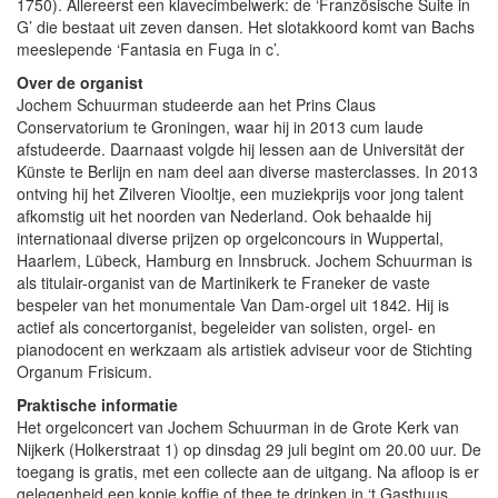
1750). Allereerst een klavecimbelwerk: de ‘Französische Suite in
G’ die bestaat uit zeven dansen. Het slotakkoord komt van Bachs
meeslepende ‘Fantasia en Fuga in c’.
Over de organist
Jochem Schuurman studeerde aan het Prins Claus
Conservatorium te Groningen, waar hij in 2013 cum laude
afstudeerde. Daarnaast volgde hij lessen aan de Universität der
Künste te Berlijn en nam deel aan diverse masterclasses. In 2013
ontving hij het Zilveren Viooltje, een muziekprijs voor jong talent
afkomstig uit het noorden van Nederland. Ook behaalde hij
internationaal diverse prijzen op orgelconcours in Wuppertal,
Haarlem, Lübeck, Hamburg en Innsbruck. Jochem Schuurman is
als titulair-organist van de Martinikerk te Franeker de vaste
bespeler van het monumentale Van Dam-orgel uit 1842. Hij is
actief als concertorganist, begeleider van solisten, orgel- en
pianodocent en werkzaam als artistiek adviseur voor de Stichting
Organum Frisicum.
Praktische informatie
Het orgelconcert van Jochem Schuurman in de Grote Kerk van
Nijkerk (Holkerstraat 1) op dinsdag 29 juli begint om 20.00 uur. De
toegang is gratis, met een collecte aan de uitgang. Na afloop is er
gelegenheid een kopje koffie of thee te drinken in ‘t Gasthuus,