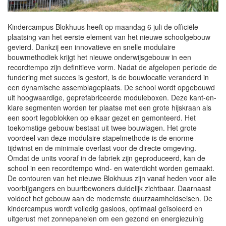
Kindercampus Blokhuus heeft op maandag 6 juli de officiële
plaatsing van het eerste element van het nieuwe schoolgebouw
gevierd. Dankzij een innovatieve en snelle modulaire
bouwmethodiek krijgt het nieuwe onderwijsgebouw in een
recordtempo zijn definitieve vorm. Nadat de afgelopen periode de
fundering met succes is gestort, is de bouwlocatie veranderd in
een dynamische assemblageplaats. De school wordt opgebouwd
uit hoogwaardige, geprefabriceerde moduleboxen. Deze kant-en-
klare segmenten worden ter plaatse met een grote hijskraan als
een soort legoblokken op elkaar gezet en gemonteerd. Het
toekomstige gebouw bestaat uit twee bouwlagen. Het grote
voordeel van deze modulaire stapelmethode is de enorme
tijdwinst en de minimale overlast voor de directe omgeving.
Omdat de units vooraf in de fabriek zijn geproduceerd, kan de
school in een recordtempo wind- en waterdicht worden gemaakt.
De contouren van het nieuwe Blokhuus zijn vanaf heden voor alle
voorbijgangers en buurtbewoners duidelijk zichtbaar. Daarnaast
voldoet het gebouw aan de modernste duurzaamheidseisen. De
kindercampus wordt volledig gasloos, optimaal geïsoleerd en
uitgerust met zonnepanelen om een gezond en energiezuinig