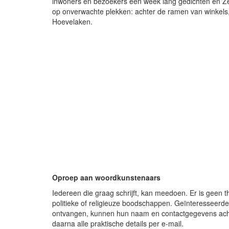
inwoners en bezoekers een week lang gedichten en Ze
op onverwachte plekken: achter de ramen van winkels
Hoevelaken.
Oproep aan woordkunstenaars
Iedereen die graag schrijft, kan meedoen. Er is geen th
politieke of religieuze boodschappen. Geïnteresseer
ontvangen, kunnen hun naam en contactgegevens ach
daarna alle praktische details per e-mail.