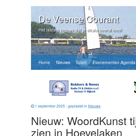
De Veense Courant
Het laatste nieuws dat je straks overal leest
Home
Nieuws
Sport
Evenementen Agenda
1 september 2025 - geplaatst in
Nieuws
Nieuw: WoordKunst ti
zien in Hoevelaken