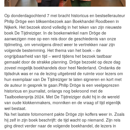
Op donderdagochtend 7 mei bracht historicus en bestsellerauteur
Philip Dröge een bliksembezoek aan Boekhandel Roodbeen in
Nijkerk. Het bezoek stond volledig in het teken van zijn nieuwste
boek De Tijdreiziger. In de boekenwinkel nam Dröge de
aanwezigen mee op een reis door de geschiedenis van onze
tijdmeting, om vervolgens direct weer te vertrekken naar zijn
volgende bestemming. Het thema van het boek – de
ongrijpbaarheid van tijd – werd tijdens het bezoek tastbaar
gemaakt door de strakke planning. Dröge bezoekt op deze dag
zoveel mogelijk boekhandels door heel Nederland. Ondanks de
tijdsdruk was er na de lezing uitgebreid de ruimte voor lezers om
hun exemplaar van De Tijdreiziger te laten signeren en kort met
de auteur in gesprek te gaan.Philip Dröge is een veelgeprezen
historicus en journalist, onlangs nog bekroond met de
Taalboekenprijs 2024. Met De Tijdreiziger duikt hij in de wereld
van oude klokkenmakers, monniken en de vraag of tijd eigenlijk
wel bestaat.
Na het laatste fotomoment pakte Dröge zijn koffers weer in. Zoals
hij zelf in zijn boek beschrijft: de tijd wacht op niemand. Zijn reis
ging direct verder naar de volgende boekhandel, de lezers in