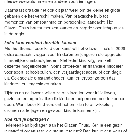
nieuwe voerautomaten en andere voorzieningen.
Daarnaast draaide het ook dit jaar weer om de kleine én grote
gebaren die het verschil maken. Van praktische hulp tot
momenten van ontspanning en persoonlijke aandacht. Het
Glazen Thuis bracht mensen samen en zorgde voor lichtpuntjes
in de regio.
Ieder kind verdient dezelfde kansen
Met het thema ‘Ieder kind een kans’ wil het Glazen Thuis in 2026
extra aandacht vragen voor kinderen en jongeren die opgroeien
in moeilijke omstandigheden. Niet ieder kind krijgt vanzelf
dezelfde mogelijkheden. Soms ontbreken er financiële middelen
voor sport, schoolspullen, een verjaardagscadeau of een dagje
uit. Ook sociale omstandigheden kunnen ervoor zorgen dat
kinderen buitengesloten raken.
Tijdens de actieweek willen ze ons inzetten voor initiatieven,
gezinnen en organisaties die kinderen helpen om mee te kunnen
doen. Want ieder kind verdient het om zich te ontwikkelen,
dromen na te jagen en gewoon kind te kunnen zijn.
Hoe kun je bijdragen?
Iedereen kan bijdragen aan het Glazen Thuis. Ken je een gezin,
initiatief of organisatie die steun verdient? Dan kun je een wens of