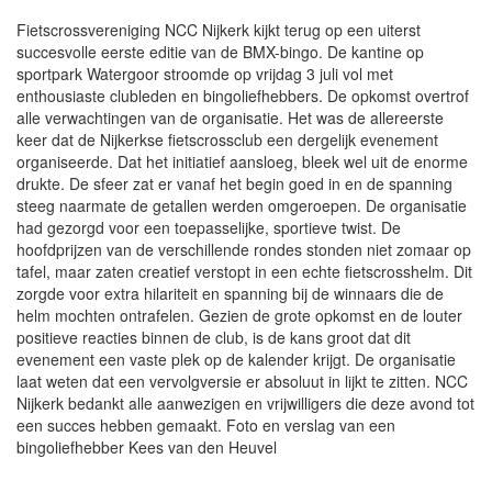
Fietscrossvereniging NCC Nijkerk kijkt terug op een uiterst
succesvolle eerste editie van de BMX-bingo. De kantine op
sportpark Watergoor stroomde op vrijdag 3 juli vol met
enthousiaste clubleden en bingoliefhebbers. De opkomst overtrof
alle verwachtingen van de organisatie. Het was de allereerste
keer dat de Nijkerkse fietscrossclub een dergelijk evenement
organiseerde. Dat het initiatief aansloeg, bleek wel uit de enorme
drukte. De sfeer zat er vanaf het begin goed in en de spanning
steeg naarmate de getallen werden omgeroepen. De organisatie
had gezorgd voor een toepasselijke, sportieve twist. De
hoofdprijzen van de verschillende rondes stonden niet zomaar op
tafel, maar zaten creatief verstopt in een echte fietscrosshelm. Dit
zorgde voor extra hilariteit en spanning bij de winnaars die de
helm mochten ontrafelen. Gezien de grote opkomst en de louter
positieve reacties binnen de club, is de kans groot dat dit
evenement een vaste plek op de kalender krijgt. De organisatie
laat weten dat een vervolgversie er absoluut in lijkt te zitten. NCC
Nijkerk bedankt alle aanwezigen en vrijwilligers die deze avond tot
een succes hebben gemaakt. Foto en verslag van een
bingoliefhebber Kees van den Heuvel