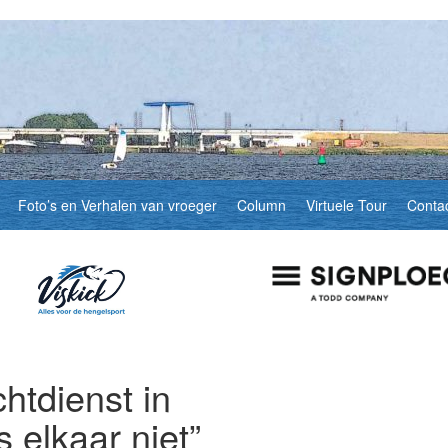
Foto’s en Verhalen van vroeger
Column
Virtuele Tour
Conta
htdienst in
s elkaar niet”