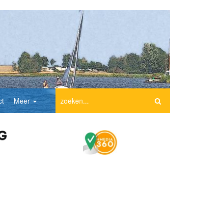
ct
Meer