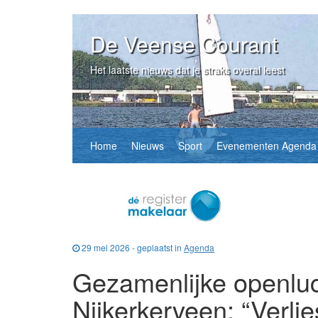
De Veense Courant
Het laatste nieuws dat je straks overal leest
Home
Nieuws
Sport
Evenementen Agenda
29 mei 2026 - geplaatst in
Agenda
Gezamenlijke openluc
Nijkerkerveen: “Verlie