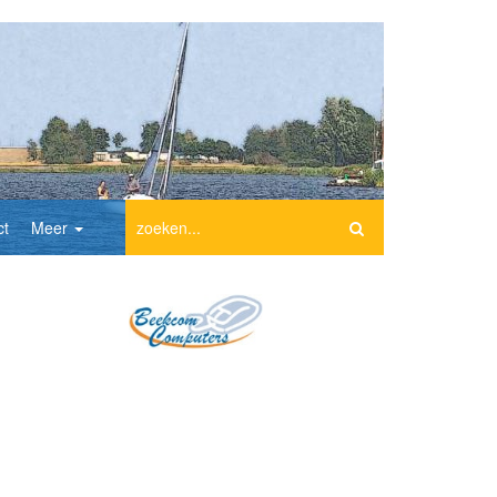
ct
Meer