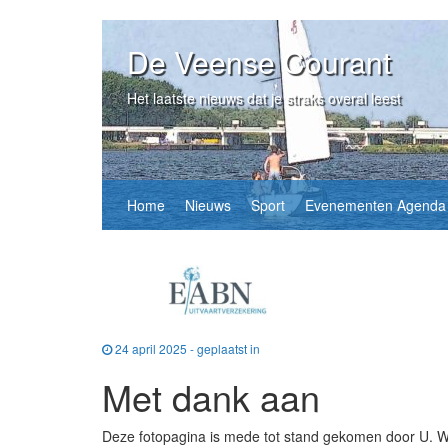
De Veense Courant
Het laatste nieuws dat je straks overal leest
Home
Nieuws
Sport
Evenementen Agenda
24 april 2025 - geplaatst in
Met dank aan
Deze fotopagina is mede tot stand gekomen door U. Wij