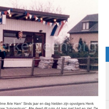
me Arie Ham” Sinds jaar en dag hielden zijn opvolgers Henk
se “tuincentrum”. Alie deed dit ruim 44 jaar met hart en ziel. De