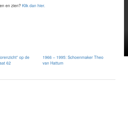
zen en zien?
Klik dan hier.
“Torenzicht” op de
1966 – 1995: Schoenmaker Theo
aat 62
van Hattum