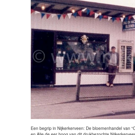
Een begrip in Nijkerkerveen: De bloemenhandel van “O
en Alie de eer hoog van dit drukbezochte Nijkerkerveen