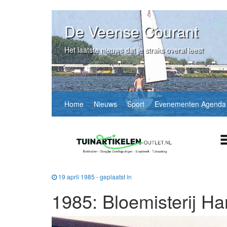
De Veense Courant
Het laatste nieuws dat je straks overal leest
Home
Nieuws
Sport
Evenementen Agenda
19 april 1985 - geplaatst in
1985: Bloemisterij H