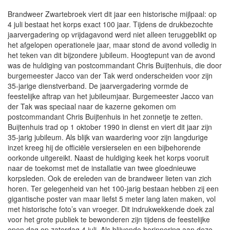
Brandweer Zwartebroek viert dit jaar een historische mijlpaal: op
4 juli bestaat het korps exact 100 jaar. Tijdens de drukbezochte
jaarvergadering op vrijdagavond werd niet alleen teruggeblikt op
het afgelopen operationele jaar, maar stond de avond volledig in
het teken van dit bijzondere jubileum. Hoogtepunt van de avond
was de huldiging van postcommandant Chris Buijtenhuis, die door
burgemeester Jacco van der Tak werd onderscheiden voor zijn
35-jarige dienstverband. De jaarvergadering vormde de
feestelijke aftrap van het jubileumjaar. Burgemeester Jacco van
der Tak was speciaal naar de kazerne gekomen om
postcommandant Chris Buijtenhuis in het zonnetje te zetten.
Buijtenhuis trad op 1 oktober 1990 in dienst en viert dit jaar zijn
35-jarig jubileum. Als blijk van waardering voor zijn langdurige
inzet kreeg hij de officiële versierselen en een bijbehorende
oorkonde uitgereikt. Naast de huldiging keek het korps vooruit
naar de toekomst met de installatie van twee gloednieuwe
korpsleden. Ook de ereleden van de brandweer lieten van zich
horen. Ter gelegenheid van het 100-jarig bestaan hebben zij een
gigantische poster van maar liefst 5 meter lang laten maken, vol
met historische foto’s van vroeger. Dit indrukwekkende doek zal
voor het grote publiek te bewonderen zijn tijdens de feestelijke
open dag op zaterdag 4 juli. Als blijvende herinnering aan deze