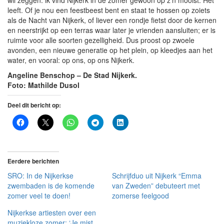
wil zeggen: ik vind Nijkerk in de zomer gewoon op z’n mooist. Het
leeft. Of je nou een feestbeest bent en staat te hossen op zoiets
als de Nacht van Nijkerk, of liever een rondje fietst door de kernen
en neerstrijkt op een terras waar later je vrienden aansluiten; er is
ruimte voor alle soorten gezelligheid. Dus proost op zwoele
avonden, een nieuwe generatie op het plein, op kleedjes aan het
water, en vooral: op ons, op ons Nijkerk.
Angeline Benschop – De Stad Nijkerk.
Foto: Mathilde Dusol
Deel dit bericht op:
Eerdere berichten
SRO: In de Nijkerkse
Schrijfduo uit Nijkerk “Emma
zwembaden is de komende
van Zweden” debuteert met
zomer veel te doen!
zomerse feelgood
Nijkerkse artiesten over een
muziekloze zomer: ‘Je mist