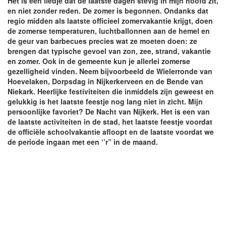
Het is een liedje dat de laatste dagen stevig in mijn hoofd zit,
en niet zonder reden. De zomer is begonnen. Ondanks dat
regio midden als laatste officieel zomervakantie krijgt, doen
de zomerse temperaturen, luchtballonnen aan de hemel en
de geur van barbecues precies wat ze moeten doen: ze
brengen dat typische gevoel van zon, zee, strand, vakantie
en zomer. Ook in de gemeente kun je allerlei zomerse
gezelligheid vinden. Neem bijvoorbeeld de Wielerronde van
Hoevelaken, Dorpsdag in Nijkerkerveen en de Bende van
Niekark. Heerlijke festiviteiten die inmiddels zijn geweest en
gelukkig is het laatste feestje nog lang niet in zicht. Mijn
persoonlijke favoriet? De Nacht van Nijkerk. Het is een van
de laatste activiteiten in de stad, het laatste feestje voordat
de officiële schoolvakantie afloopt en de laatste voordat we
de periode ingaan met een ‘’r” in de maand.