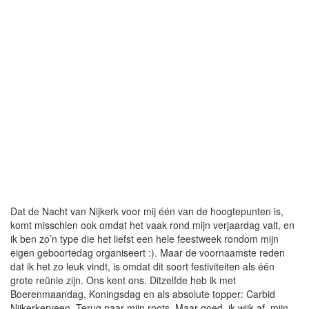
Dat de Nacht van Nijkerk voor mij één van de hoogtepunten is,
komt misschien ook omdat het vaak rond mijn verjaardag valt, en
ik ben zo’n type die het liefst een hele feestweek rondom mijn
eigen geboortedag organiseert :). Maar de voornaamste reden
dat ik het zo leuk vindt, is omdat dit soort festiviteiten als één
grote reünie zijn. Ons kent ons. Ditzelfde heb ik met
Boerenmaandag, Koningsdag en als absolute topper: Carbid
Nijkerkerveen. Terug naar mijn roots. Maar goed, ik wijk af, mijn