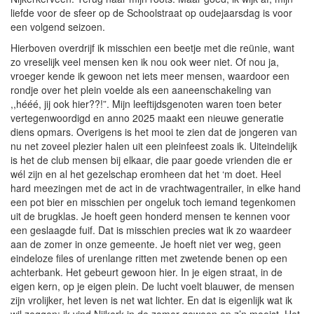
liefde voor de sfeer op de Schoolstraat op oudejaarsdag is voor
een volgend seizoen.
Hierboven overdrijf ik misschien een beetje met die reünie, want
zo vreselijk veel mensen ken ik nou ook weer niet. Of nou ja,
vroeger kende ik gewoon net iets meer mensen, waardoor een
rondje over het plein voelde als een aaneenschakeling van
,,hééé, jij ook hier??!”. Mijn leeftijdsgenoten waren toen beter
vertegenwoordigd en anno 2025 maakt een nieuwe generatie
diens opmars. Overigens is het mooi te zien dat de jongeren van
nu net zoveel plezier halen uit een pleinfeest zoals ik. Uiteindelijk
is het de club mensen bij elkaar, die paar goede vrienden die er
wél zijn en al het gezelschap eromheen dat het ‘m doet. Heel
hard meezingen met de act in de vrachtwagentrailer, in elke hand
een pot bier en misschien per ongeluk toch iemand tegenkomen
uit de brugklas. Je hoeft geen honderd mensen te kennen voor
een geslaagde fuif. Dat is misschien precies wat ik zo waardeer
aan de zomer in onze gemeente. Je hoeft niet ver weg, geen
eindeloze files of urenlange ritten met zwetende benen op een
achterbank. Het gebeurt gewoon hier. In je eigen straat, in de
eigen kern, op je eigen plein. De lucht voelt blauwer, de mensen
zijn vrolijker, het leven is net wat lichter. En dat is eigenlijk wat ik