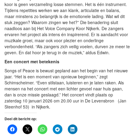
koor is geen verzameling losse stemmen. Het is één instrument.
Tijdens repetities werken we aan klank, articulatie en balans,
maar minstens zo belangrijk is de emotionele lading. Wat wil dit
stuk zeggen? Waarom zingen we het?” Die benadering sluit
naadloos aan bij Het Voice Company Koor Nijkerk. De zangers
ervaren het project als intens én inspirerend. Er is aandacht voor
muzikale groei, maar ook voor plezier en onderlinge
verbondenheid. “Als zangers zich veilig voelen, durven ze meer te
geven. En dat hoor je terug in de muziek,” aldus Edwin.
Een concert met betekenis
Songs of Peace is bewust gepland aan het begin van het nieuwe
jaar. “Het is een moment van opnieuw beginnen,” zegt
Schimscheimer. “Even stilstaan, luisteren en je laten raken. Als
mensen na het concert met een lichter gevoel naar huis gaan,
dan is onze missie geslaagd.” Het concert vindt plaats op
zaterdag 10 januari 2026 om 20.00 uur in De Levensbron (Jan
Steenhof 53) in Nijkerk.
Deel dit bericht op: