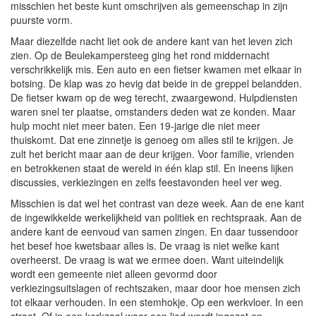
misschien het beste kunt omschrijven als gemeenschap in zijn
puurste vorm.
Maar diezelfde nacht liet ook de andere kant van het leven zich
zien. Op de Beulekampersteeg ging het rond middernacht
verschrikkelijk mis. Een auto en een fietser kwamen met elkaar in
botsing. De klap was zo hevig dat beide in de greppel belandden.
De fietser kwam op de weg terecht, zwaargewond. Hulpdiensten
waren snel ter plaatse, omstanders deden wat ze konden. Maar
hulp mocht niet meer baten. Een 19-jarige die niet meer
thuiskomt. Dat ene zinnetje is genoeg om alles stil te krijgen. Je
zult het bericht maar aan de deur krijgen. Voor familie, vrienden
en betrokkenen staat de wereld in één klap stil. En ineens lijken
discussies, verkiezingen en zelfs feestavonden heel ver weg.
Misschien is dat wel het contrast van deze week. Aan de ene kant
de ingewikkelde werkelijkheid van politiek en rechtspraak. Aan de
andere kant de eenvoud van samen zingen. En daar tussendoor
het besef hoe kwetsbaar alles is. De vraag is niet welke kant
overheerst. De vraag is wat we ermee doen. Want uiteindelijk
wordt een gemeente niet alleen gevormd door
verkiezingsuitslagen of rechtszaken, maar door hoe mensen zich
tot elkaar verhouden. In een stemhokje. Op een werkvloer. In een