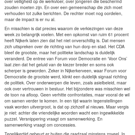
over veiligheid op de werkvloer, over jongeren die beschermd
zouden moeten zijn. En over een gemeenschap die zich moet
verhouden tot zulke berichten. De rechter moet nog oordelen,
maar de impact is er nu al.
En misschien is dat precies waarom de verkiezingen van deze
week zo belangrijk voelen. Met een opkomst van ruim 61 procent
heeft Nijkerk laten zien dat het niet onverschillig is. Dat mensen
zich uitspreken over de richting van hun dorp en stad. Het CDA
bleef de grootste, maar het politieke landschap is duidelijk
veranderd. De entree van Forum voor Democratie en ‘Voor Ons’
laat zien dat het geluid van de kiezer breder en soms ook
scherper is geworden. Zeker in Nijkerkerveen, waar Forum voor
Democratie de grootste werd, klinkt een duidelijk signaal richting
de politiek. Over onderwerpen die leven, zoals asielbeleid, maar
ook over vertrouwen in bestuur. Het bijzondere was misschien wel
de toon na afloop. Geen verhitte confrontaties, maar vooral de wil
om samen verder te komen. In een tijd waarin tegenstellingen
vaak worden uitvergroot, is dat op zichzelf al nieuws. Maar vergis
je niet: achter die vriendelijke woorden wacht een ingewikkelde
puzzel. Versnippering vraagt om samenwerking. En
samenwerking vraagt om concessies.
Tegelijkertijd gebeurt er buiten die raadzaal minstens zoveel. In