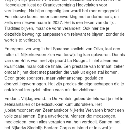
Hoevelaken kiest de Oranjevereniging Hoevelaken voor
vernieuwing. Na bijna negentig jaar wordt het roer omgegooid.
Een nieuwe koers, meer samenwerking met ondernemers, en
zelfs een nieuwe naam in 2027. Het is een teken van de tijd.
Tradities blijven, maar de vorm verandert. Ook hier zie je
diezelfde beweging: aanpassen om relevant te blijven, zonder de
wortels te verliezen.
En ergens, ver weg in het Spaanse zonlicht van Oliva, laat een
ruiter uit Nijkerkerveen zien wat toewijding kan opleveren. Dennis
van den Brink won met zijn paard La Rouge JT niet alleen een
kwalificatie, maar ook de finale. Een prestatie van formaat, zeker
omdat hij het doet met paarden die vaak uit eigen stal komen.
Geen grote sponsors, maar vakmanschap, geduld en
doorzettingsvermogen. Het zijn precies die eigenschappen die je
ook lokaal terugziet, alleen vaak minder zichtbaar.
En dan.. Vrijdagavond. In De Fontein gebeurde iets wat je niet in
zetelaantallen of beleidsstukken kunt uitdrukken. Het
jubileumconcert van Zeemanskoor Nijkerks Welvaren bracht een
volle zaal samen. Bijna uitverkocht. Mensen die meezongen,
meeleefden, even alles vergaten wat hen verdeelt. Samen met
het Nijkerks Stedelijk Fanfare Corps ontstond er iets wat je