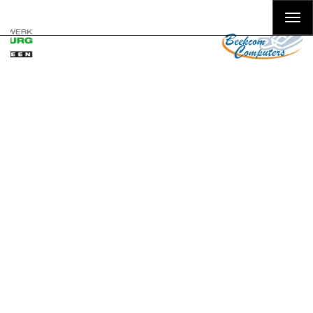
Togg
navi