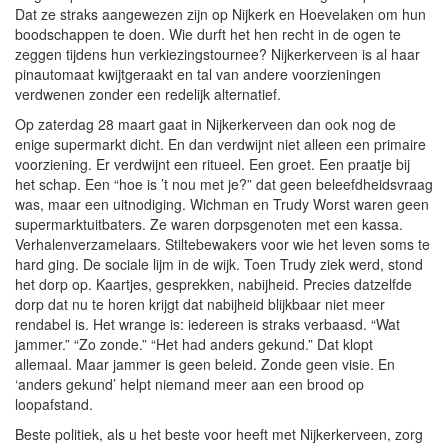
Dat ze straks aangewezen zijn op Nijkerk en Hoevelaken om hun
boodschappen te doen. Wie durft het hen recht in de ogen te
zeggen tijdens hun verkiezingstournee? Nijkerkerveen is al haar
pinautomaat kwijtgeraakt en tal van andere voorzieningen
verdwenen zonder een redelijk alternatief.
Op zaterdag 28 maart gaat in Nijkerkerveen dan ook nog de
enige supermarkt dicht. En dan verdwijnt niet alleen een primaire
voorziening. Er verdwijnt een ritueel. Een groet. Een praatje bij
het schap. Een “hoe is ’t nou met je?” dat geen beleefdheidsvraag
was, maar een uitnodiging. Wichman en Trudy Worst waren geen
supermarktuitbaters. Ze waren dorpsgenoten met een kassa.
Verhalenverzamelaars. Stiltebewakers voor wie het leven soms te
hard ging. De sociale lijm in de wijk. Toen Trudy ziek werd, stond
het dorp op. Kaartjes, gesprekken, nabijheid. Precies datzelfde
dorp dat nu te horen krijgt dat nabijheid blijkbaar niet meer
rendabel is. Het wrange is: iedereen is straks verbaasd. “Wat
jammer.” “Zo zonde.” “Het had anders gekund.” Dat klopt
allemaal. Maar jammer is geen beleid. Zonde geen visie. En
‘anders gekund’ helpt niemand meer aan een brood op
loopafstand.
Beste politiek, als u het beste voor heeft met Nijkerkerveen, zorg