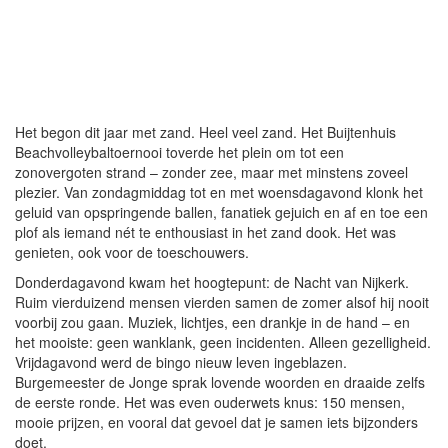
Het begon dit jaar met zand. Heel veel zand. Het Buijtenhuis
Beachvolleybaltoernooi toverde het plein om tot een
zonovergoten strand – zonder zee, maar met minstens zoveel
plezier. Van zondagmiddag tot en met woensdagavond klonk het
geluid van opspringende ballen, fanatiek gejuich en af en toe een
plof als iemand nét te enthousiast in het zand dook. Het was
genieten, ook voor de toeschouwers.
Donderdagavond kwam het hoogtepunt: de Nacht van Nijkerk.
Ruim vierduizend mensen vierden samen de zomer alsof hij nooit
voorbij zou gaan. Muziek, lichtjes, een drankje in de hand – en
het mooiste: geen wanklank, geen incidenten. Alleen gezelligheid.
Vrijdagavond werd de bingo nieuw leven ingeblazen.
Burgemeester de Jonge sprak lovende woorden en draaide zelfs
de eerste ronde. Het was even ouderwets knus: 150 mensen,
mooie prijzen, en vooral dat gevoel dat je samen iets bijzonders
doet.