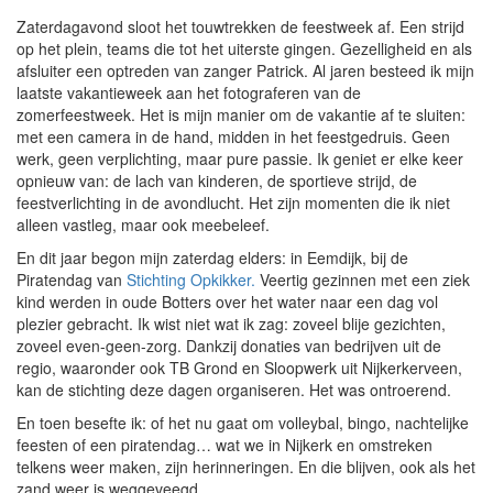
Zaterdagavond sloot het touwtrekken de feestweek af. Een strijd
op het plein, teams die tot het uiterste gingen. Gezelligheid en als
afsluiter een optreden van zanger Patrick. Al jaren besteed ik mijn
laatste vakantieweek aan het fotograferen van de
zomerfeestweek. Het is mijn manier om de vakantie af te sluiten:
met een camera in de hand, midden in het feestgedruis. Geen
werk, geen verplichting, maar pure passie. Ik geniet er elke keer
opnieuw van: de lach van kinderen, de sportieve strijd, de
feestverlichting in de avondlucht. Het zijn momenten die ik niet
alleen vastleg, maar ook meebeleef.
En dit jaar begon mijn zaterdag elders: in Eemdijk, bij de
Piratendag van
Stichting Opkikker.
Veertig gezinnen met een ziek
kind werden in oude Botters over het water naar een dag vol
plezier gebracht. Ik wist niet wat ik zag: zoveel blije gezichten,
zoveel even-geen-zorg. Dankzij donaties van bedrijven uit de
regio, waaronder ook TB Grond en Sloopwerk uit Nijkerkerveen,
kan de stichting deze dagen organiseren. Het was ontroerend.
En toen besefte ik: of het nu gaat om volleybal, bingo, nachtelijke
feesten of een piratendag… wat we in Nijkerk en omstreken
telkens weer maken, zijn herinneringen. En die blijven, ook als het
zand weer is weggeveegd.