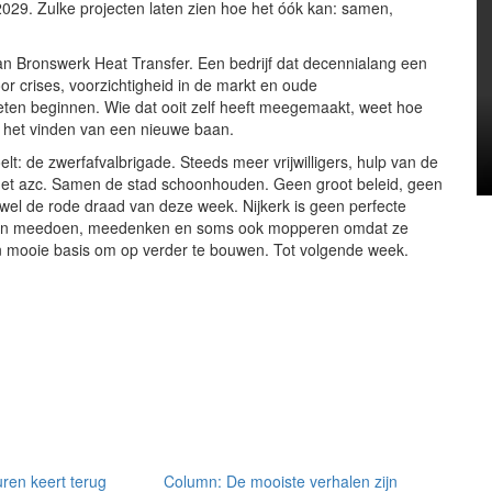
in 2029. Zulke projecten laten zien hoe het óók kan: samen,
van Bronswerk Heat Transfer. Een bedrijf dat decennialang een
oor crises, voorzichtigheid in de markt en oude
eten beginnen. Wie dat ooit zelf heeft meegemaakt, weet hoe
ij het vinden van een nieuwe baan.
oelt: de zwerfafvalbrigade. Steeds meer vrijwilligers, hulp van de
 het azc. Samen de stad schoonhouden. Geen groot beleid, geen
wel de rode draad van deze week. Nijkerk is geen perfecte
sen meedoen, meedenken en soms ook mopperen omdat ze
een mooie basis om op verder te bouwen. Tot volgende week.
uren keert terug
Column: De mooiste verhalen zijn