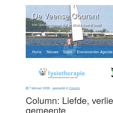
De Veense Courant
Het laatste nieuws dat je straks overal leest
Home
Nieuws
Sport
Evenementen Agenda
7 februari 2026 - geplaatst in
Column
Column: Liefde, verli
gemeente