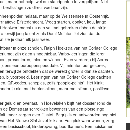
fect, maar het helpt wel om standpunten te vergelijken. Niet
beslissingen zo direct voelbaar zijn.
mheenpolder, helaas, maar op de Weissensee in Oostenrijk.
rnatieve Elfstedentocht. Vroeg starten, donker, kou, lange
t Hoolwerf moest na een val met gebroken ribben de strijd
terwijl jong talent zoals Demi Meinten liet zien dat de
t zie je daar, elk jaar weer.
tbaar in onze scholen. Ralph Hoekstra van het Corlaer College
rk met zijn eigen smoothiebar. Vmbo-leerlingen die leren
n, presenteren, falen en winnen. Even verderop bij Aeres
tijdens een beroepenspeeddate. Vijf minuten per gesprek,
n terwijl ze ontdekten dat de wereld groter is dan ze dachten.
p, bijvoorbeeld. Leerlingen van het Corlaer College dachten
. QR-codes, schepjes, zelfs “poopie-points”. Het klinkt
rander je niet met boetes alleen, maar met slimme, positieve
geluid en overlast. In Hoevelaken blijft het dossier rond de
 aan de Domstraat schrokken bewoners van een plotselinge
lt, meer zorgen over fijnstof. Begrip is er, antwoorden nog niet
p van Het Nieuwe Sint Jozef is klaar. Een plek waar wonen, zorg,
een basisschool, kinderopvang, buurtkamers. Een huiskamer