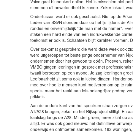
Voice gaat binnenkort online. Het is misschien niet per
stemmen uit onwetendheid is zonde. Zeker lokaal, waar 
Ondertussen werd er ook geschaatst. Niet op de Arke
Leden van SSVN stonden daar op het ijs tijdens de Alte
rondes en onvermijdelijk “de man met de hamer”. Ever
staken een hard einde van een indrukwekkende carrière 
toekomst er ook is. Schaatsen blijft karakter vormen. Da
Over toekomst gesproken: die werd deze week ook zich
werd uitgeroepen tot beste jonge ondernemer van Nijke
ondernemen door het gewoon te dóén. Proeven, rekene
VMBO gingen leerlingen in gesprek met professionals 
twaalf beroepen op een avond. Je zag leerlingen groeie
Leefbaarheid zit soms ook in kleine dingen. Hondenpoe
mee over hoe je mensen kunt motiveren om op te ruimen
speels, maar het raakt aan iets belangrijks: gedrag ve
prikkels.
Aan de andere kant van het spectrum staan zorgen over 
A1/A28 knagen, zeker nu het Rijksproject stilligt. En
kaalslag langs de A28. Minder groen, meer zicht op asfa
altijd. Er was ook goed nieuws: het definitieve ontwer
onderwijs en ontmoeten samenkomen. 162 woningen, 