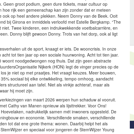
n. Geen groot podium, geen dure tickets, maar cultuur op
zien hoe rijk een gemeenschap kan zijn zonder dat er meteen
 je ook op heel andere plekken. Neem Donny van de Beek. Ooit
nd bij Girona en inmiddels verloofd met Estelle Bergkamp. “The
et niet. Twee kinderen, een indrukwekkende voetbalcarrière, en
veen. Donny blijft gewoon Donny. Trots van het dorp, ook al ligt
sverhalen uit de sport, knaagt er iets. De wooncrisis. In onze
t tot tien jaar op een sociale huurwoning. Acht tot tien jaar.
30 woont noodgedwongen nog thuis. Dat zijn geen abstracte
 HuurdersOrganisatie Nijkerk (HON) legt de vinger precies op de
los je niet op met praatjes. Het vraagt keuzes. Meer bouwen,
 35% sociaal bij elke ontwikkeling, tempo omhoog, aandacht
rs structureel aan tafel. Niet als vinkje achteraf, maar als
waar hij moet zijn.
verkiezingen van maart 2026 werpen hun schaduw al vooruit.
met Cathy van Manen opnieuw als lijsttrekker. Voor Ons!
 Hoevelaken, nadrukkelijk samen mét inwoners opgesteld. De
oningbouw en economie. Verschillende smaken, verschillende
en tot dat ene grote thema: wonen. Daarbij helpt het als
 StemWijzer en speciaal voor jongeren de StemWijzer Young