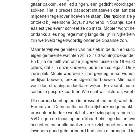
gitaar pakken, een lied zingen, een gedicht voordrage
sokken. Het is precies dat soort initiatieven dat laat 
miljoenen tegenover hoeven te staan. Die rijkdom zie
ontdekt bij Veensche Boys, nu wonend in Spanje, spele
easiest yes ever,” schreef ze op insta. Mooier wordt h
ondanks alles nog regelmatig langs de lijn in Nijkerker
zijn werkveld tegenwoordig onder de Spaanse zon.
Maar terwijl we genieten van muziek in de tuin en succe
eigen gemeente wachten zo’n 2.100 woningzoekenden ach
En bijna de helft van onze jongeren tussen de 18 en 
cijfers, dat zijn onze kinderen, buren en collega’s. De
zere plek. Mooie woorden zijn er genoeg, maar wonen 
eerlijker bouwen, toekomstgerichter bouwen. Minimaal
voor doorstroming en leefbare wijken. En vooral: huurde
serieuze gesprekspartner. Wie echt wil luisteren, weet 
Die oproep komt op een interessant moment, want de 
Forum voor Democratie heeft de lijst bekendgemaakt, 
presenteerde deze week het verkiezingsprogramma in
VVD legde de focus op bereikbaarheid, lage lasten, w
accenten, maar allemaal zullen ze zich moeten verhoud
inwoners goed geïnformeerd hun stem uitbrengen. De