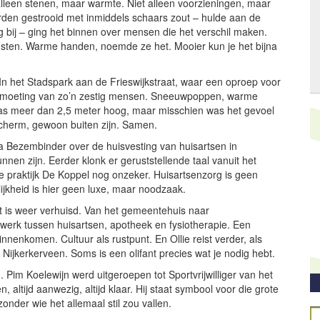
alleen stenen, maar warmte. Niet alleen voorzieningen, maar
rden gestrooid met inmiddels schaars zout – hulde aan de
 bij – ging het binnen over mensen die het verschil maken.
ensten. Warme handen, noemde ze het. Mooier kun je het bijna
In het Stadspark aan de Frieswijkstraat, waar een oproep voor
ontmoeting van zo’n zestig mensen. Sneeuwpoppen, warme
s meer dan 2,5 meter hoog, maar misschien was het gevoel
cherm, gewoon buiten zijn. Samen.
ana Bezembinder over de huisvesting van huisartsen in
nen zijn. Eerder klonk er geruststellende taal vanuit het
e praktijk De Koppel nog onzeker. Huisartsenzorg is geen
lijkheid is hier geen luxe, maar noodzaak.
ant is weer verhuisd. Van het gemeentehuis naar
werk tussen huisartsen, apotheek en fysiotherapie. Een
enkomen. Cultuur als rustpunt. En Ollie reist verder, als
Nijkerkerveen. Soms is een olifant precies wat je nodig hebt.
. Pim Koelewijn werd uitgeroepen tot Sportvrijwilliger van het
, altijd aanwezig, altijd klaar. Hij staat symbool voor die grote
nder wie het allemaal stil zou vallen.