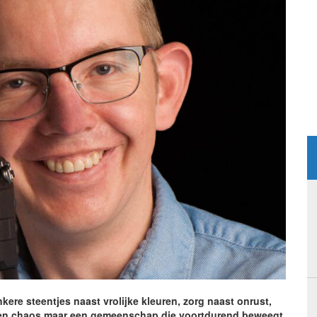
kere steentjes naast vrolijke kleuren, zorg naast onrust,
 geen chaos maar een gemeenschap die voortdurend beweegt.