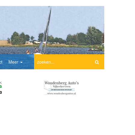
ct
Meer