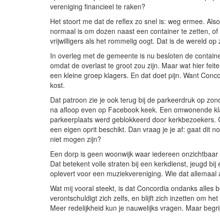
vereniging financieel te raken?
Het stoort me dat de reflex zo snel is: weg ermee. Also
normaal is om dozen naast een container te zetten, of 
vrijwilligers als het rommelig oogt. Dat is de wereld op 
In overleg met de gemeente is nu besloten de container
omdat de overlast te groot zou zijn. Maar wat hier feit
een kleine groep klagers. En dat doet pijn. Want Concord
kost.
Dat patroon zie je ook terug bij de parkeerdruk op zon
na afloop even op Facebook keek. Een omwonende kla
parkeerplaats werd geblokkeerd door kerkbezoekers. 
een eigen oprit beschikt. Dan vraag je je af: gaat dit 
niet mogen zijn?
Een dorp is geen woonwijk waar iedereen onzichtbaar l
Dat betekent volle straten bij een kerkdienst, jeugd bi
oplevert voor een muziekvereniging. Wie dat allemaal al
Wat mij vooral steekt, is dat Concordia ondanks alles b
verontschuldigt zich zelfs, en blijft zich inzetten om h
Meer redelijkheid kun je nauwelijks vragen. Maar begrip