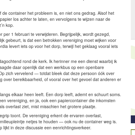
f de container het probleem is, en niet ons gedrag. Alsof het
papier los achter te laten, en vervolgens te wijzen naar de
z’n kop.
 per 1 februari te verwijderen. Begrijpelijk, wordt gezegd,
elijk gebeurt, is dat een betrokken vereniging moet wijken voor
ia levert iets op voor het dorp, terwijl het geklaag vooral iets
dagochtend rond de kerk. Ik herinner me een dienst waarbij ik
agde daar openlijk dat een werkbus op een openbare
Op zich vervelend — totdat bleek dat deze persoon óók over
nog over bereikbaarheid, of vooral over het gevoel dat anderen er
angs elkaar heen leeft. Een dorp leeft, ademt en schuurt soms.
j een vereniging, en ja, ook een papiercontainer die inkomsten
s overlast ziet, mist misschien het grotere plaatje.
egrip toont. De vereniging erkent de ervaren overlast,
et milieupleintje netjes te houden — ook nu de container weg is.
 lijkt in deze discussie een eenrichtingsverkeer.