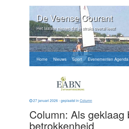
De Veense Courant
Het laatste nieuws dat je straks overal leest
Home
Nieuws
Sport
Evenementen Agenda
27 januari 2026 - geplaatst in
Column
Column: Als geklaag 
betrokkenheid