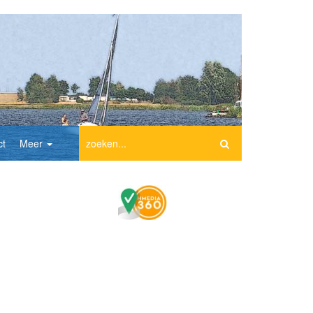
ct
Meer