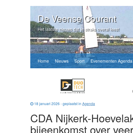
De Veense Courant
Het laatste nieuws dat je straks overal leest
Home
Nieuws
Sport
Evenementen Agenda
18 januari 2026 - geplaatst in
Agenda
CDA Nijkerk-Hoevelak
bijeenkomst over veer