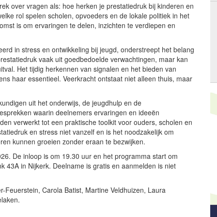
k over vragen als: hoe herken je prestatiedruk bij kinderen en
elke rol spelen scholen, opvoeders en de lokale politiek in het
omst is om ervaringen te delen, inzichten te verdiepen en
rd in stress en ontwikkeling bij jeugd, onderstreept het belang
prestatiedruk vaak uit goedbedoelde verwachtingen, maar kan
itval. Het tijdig herkennen van signalen en het bieden van
gens haar essentieel. Veerkracht ontstaat niet alleen thuis, maar
ndigen uit het onderwijs, de jeugdhulp en de
lgesprekken waarin deelnemers ervaringen en ideeën
n verwerkt tot een praktische toolkit voor ouders, scholen en
atiedruk en stress niet vanzelf en is het noodzakelijk om
ren kunnen groeien zonder eraan te bezwijken.
026. De inloop is om 19.30 uur en het programma start om
k 43A in Nijkerk. Deelname is gratis en aanmelden is niet
Feuerstein, Carola Batist, Martine Veldhuizen, Laura
laken.