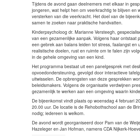
Tijdens de avond gaan deelnemers met elkaar in gespre
jongeren, wat helpt hen om veerkrachtig te blijven en w
versterken van die veerkracht. Het doel van de bijeenk
samen te zoeken naar praktische handvatten.
Kinderpsycholoog dr. Marianne Versteegh, gespecialisee
van een gezamenlijke aanpak. Volgens haar ontstaat 
een gebrek aan balans leiden tot stress, faalangst en u
realistische doelen, rust en ruimte om te falen zijn vol
in de gehele omgeving van een kind.
Het programma bestaat uit een panelgesprek met desku
opvoedondersteuning, gevolgd door interactieve tafe
uitwisselen. De opbrengsten van deze gesprekken worde
beleidsmakers. Volgens de organisatie verdwijnen prest
gezamenlijk te werken aan een omgeving waarin kinde
De bijeenkomst vindt plaats op woensdag 4 februari 2
20.00 uur. De locatie is de Rehobothschool aan de Brin
nodig; iedereen is welkom.
De avond wordt georganiseerd door Pam van de Weijer-
Hazeleger en Jan Hofman, namens CDA Nijkerk-Hoeve