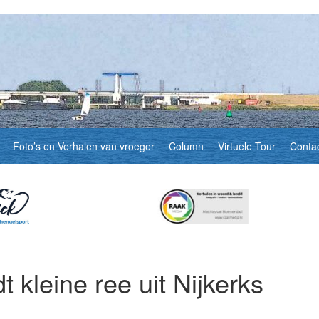
Foto’s en Verhalen van vroeger
Column
Virtuele Tour
Conta
 kleine ree uit Nijkerks