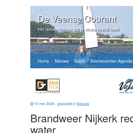
De Veense Courant
Het laatste nieuws dat je straks overal leest
Home
Nieuws
Sport
Evenementen Agenda
10 mei 2026 - geplaatst in
Nieuws
Brandweer Nijkerk redt
water