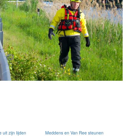
it zijn lijden
Meddens en Van Ree steunen