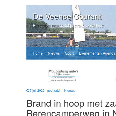
De Veense Courant
Het laatste nieuws dat je straks overal leest
Home
Nieuws
Sport
Evenementen Agenda
7 juli 2026 - geplaatst in
Nieuws
Brand in hoop met za
Berencamperweg in N