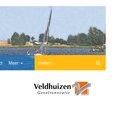
ct
Meer