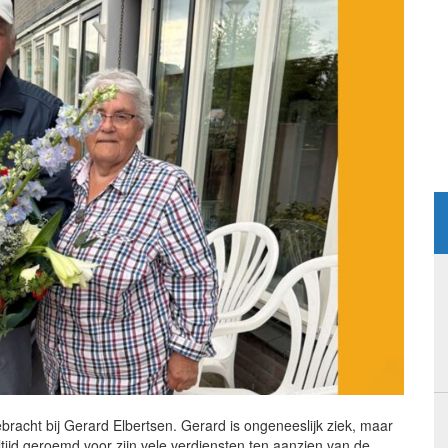
racht bij Gerard Elbertsen. Gerard is ongeneeslijk ziek, maar
tijd geroemd voor zijn vele verdiensten ten aanzien van de