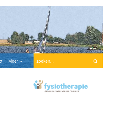
ct
Meer