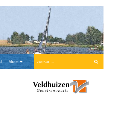
ct
Meer