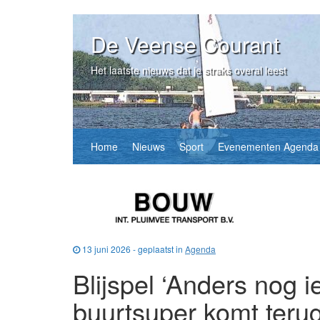
De Veense Courant
Het laatste nieuws dat je straks overal leest
Home
Nieuws
Sport
Evenementen Agenda
13 juni 2026 - geplaatst in
Agenda
Blijspel ‘Anders nog i
buurtsuper komt terug