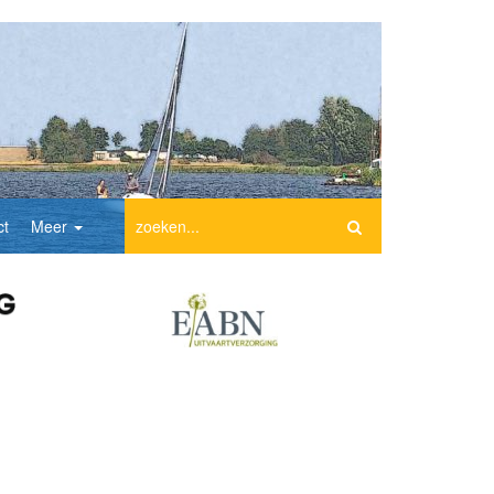
ct
Meer