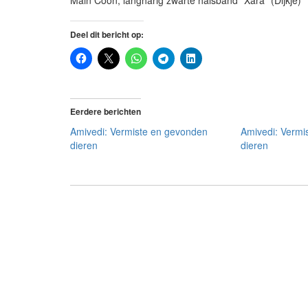
Main Coon, langharig zwarte halsband “Xara” (Dijkje)
Deel dit bericht op:
Eerdere berichten
Amivedi: Vermiste en gevonden
Amivedi: Vermi
dieren
dieren