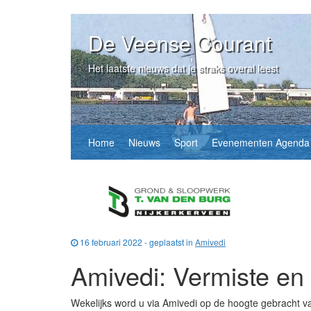
De Veense Courant
Het laatste nieuws dat je straks overal leest
Home
Nieuws
Sport
Evenementen Agenda
16 februari 2022 - geplaatst in
Amivedi
Amivedi: Vermiste en
Wekelijks word u via Amivedi op de hoogte gebracht va