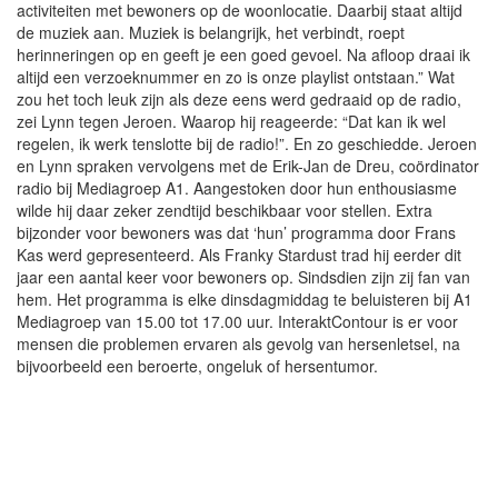
activiteiten met bewoners op de woonlocatie. Daarbij staat altijd
de muziek aan. Muziek is belangrijk, het verbindt, roept
herinneringen op en geeft je een goed gevoel. Na afloop draai ik
altijd een verzoeknummer en zo is onze playlist ontstaan.” Wat
zou het toch leuk zijn als deze eens werd gedraaid op de radio,
zei Lynn tegen Jeroen. Waarop hij reageerde: “Dat kan ik wel
regelen, ik werk tenslotte bij de radio!”. En zo geschiedde. Jeroen
en Lynn spraken vervolgens met de Erik-Jan de Dreu, coördinator
radio bij Mediagroep A1. Aangestoken door hun enthousiasme
wilde hij daar zeker zendtijd beschikbaar voor stellen. Extra
bijzonder voor bewoners was dat ‘hun’ programma door Frans
Kas werd gepresenteerd. Als Franky Stardust trad hij eerder dit
jaar een aantal keer voor bewoners op. Sindsdien zijn zij fan van
hem. Het programma is elke dinsdagmiddag te beluisteren bij A1
Mediagroep van 15.00 tot 17.00 uur. InteraktContour is er voor
mensen die problemen ervaren als gevolg van hersenletsel, na
bijvoorbeeld een beroerte, ongeluk of hersentumor.