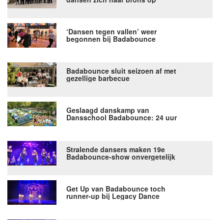
Special Olympics
‘Dansen tegen vallen’ weer
begonnen bij Badabounce
Badabounce sluit seizoen af met
gezellige barbecue
Geslaagd danskamp van
Dansschool Badabounce: 24 uur
vol energie, creativiteit en plezier
in Hoevelaken
Stralende dansers maken 19e
Badabounce-show onvergetelijk
Get Up van Badabounce toch
runner-up bij Legacy Dance
Competition (LDC) na rekenfout