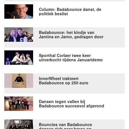
Column: Badabounce danst, de
politiek beslist
Badabounce: het kindje van
Jantina en Jarno, gedragen door
een dansfamilie
Sporthal Corlaer twee keer
uitverkocht tijdens Januaridemo
Dansfabriek Badabounce
InnerWheel trakteert
Badabounce op 250 euro
Dansen tegen vallen bij
Badabounce succesvol afgerond
Bouncies van Badabounce
dansen zich naar brons op