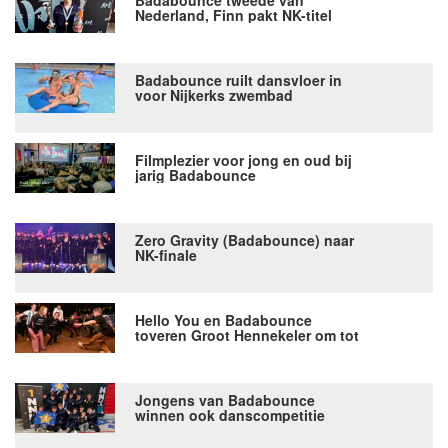
Badabounce tweede van
Nederland, Finn pakt NK-titel
Freestyle Streetdance
Badabounce ruilt dansvloer in
voor Nijkerks zwembad
Filmplezier voor jong en oud bij
jarig Badabounce
Zero Gravity (Badabounce) naar
NK-finale
Hello You en Badabounce
toveren Groot Hennekeler om tot
dansvloer
Jongens van Badabounce
winnen ook danscompetitie
NNKS