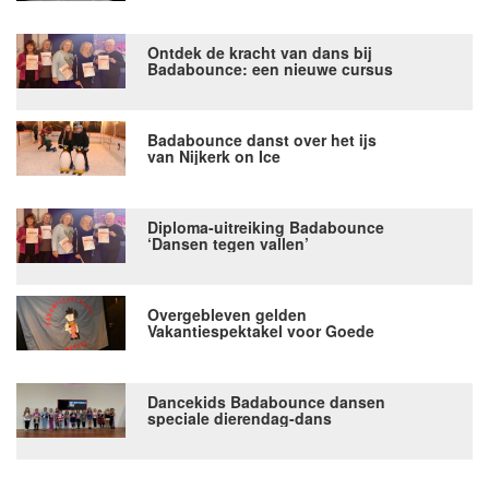
Ontdek de kracht van dans bij
Badabounce: een nieuwe cursus
speciaal voor 55+!
Badabounce danst over het ijs
van Nijkerk on Ice
Diploma-uitreiking Badabounce
‘Dansen tegen vallen’
Overgebleven gelden
Vakantiespektakel voor Goede
Sint, Badabounce, Scouting,
HOG en Kinderboerderij
Dancekids Badabounce dansen
speciale dierendag-dans