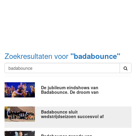
Zoekresultaten voor
"badabounce"
De jubileum eindshows van
Badabounce. De droom van
Jantina en Jarno danst nog altijd
verder
Badabounce sluit
wedstrijdseizoen succesvol af