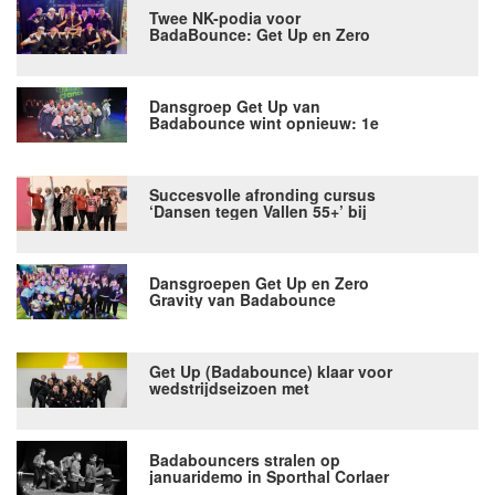
Twee NK-podia voor
BadaBounce: Get Up en Zero
Gravity in de prijzen
Dansgroep Get Up van
Badabounce wint opnieuw: 1e
plek bij “We Know You Can
Dance” in Alphen aan den Rijn
Succesvolle afronding cursus
‘Dansen tegen Vallen 55+’ bij
Dansfabriek Badabounce
Dansgroepen Get Up en Zero
Gravity van Badabounce
schitteren op Prove Your Move in
Dronten met 2x goud en 1x zilver
Get Up (Badabounce) klaar voor
wedstrijdseizoen met
gesponsorde wedstrijdkleding
Badabouncers stralen op
januaridemo in Sporthal Corlaer